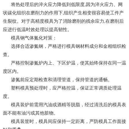
将热处理后的淬火应力降低到低限度,因为淬火应力、网
状碳化组织在磨削力的作用下,组织产生相变很容易使工件产
生裂纹。对于高精度模具为了消除磨削的残余应力,在磨削后
应进行低温时效处理以提高韧性。
模具钢气体氮化对策：
选择合适渗氮钢，严格进行模具钢材料成分和金相组织检
查。
严格控制渗氮炉内上、下区炉温，使其始终保持在同一温
度区内。
渗氮前应定期检查和清理管道，保持管道的通畅。
塑料模具预处理时，应严格控温，保证正常调质处理温
度。
模具装炉前需用汽油或酒精等脱脂，经过清洗后的模具表
面不能有油污或其他脏物。
模具装筐时，模具间应保持一定距离，严防模具工作面接