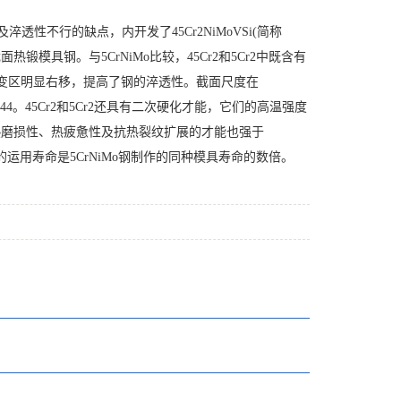
淬透性不行的缺点，内开发了45Cr2NiMoVSi(简称
2)等大截面热锻模具钢。与5CrNiMo比较，45Cr2和5Cr2中既含有
改变区明显右移，提高了钢的淬透性。截面尺度在
36-44。45Cr2和5Cr2还具有二次硬化才能，它们的高温强度
钢的热磨损性、热疲惫性及抗热裂纹扩展的才能也强于
具的运用寿命是5CrNiMo钢制作的同种模具寿命的数倍。