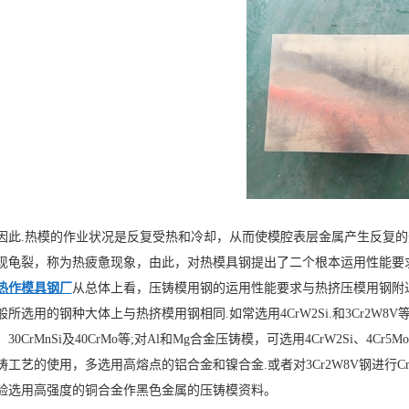
因此.热模的作业状况是反复受热和冷却，从而使模腔表层金属产生反复的
现龟裂，称为热疲惫现象，由此，对热模具钢提出了二个根本运用性能要
热作模具钢厂
从总体上看，压铸模用钢的运用性能要求与热挤压模用钢附
般所选用的钢种大体上与热挤模用钢相同.如常选用4CrW2Si.和3Cr2W
r、30CrMnSi及40CrMo等;对Al和Mg合金压铸模，可选用4CrW2Si、4Cr
铸工艺的使用，多选用高熔点的铝合金和镍合金.或者对3Cr2W8V钢进行Cr
验选用高强度的铜合金作黑色金属的压铸模资料。