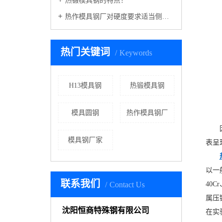
热锻模具钢的特点！
热作模具钢厂对硬度要求适当侧重于红硬性导热性耐磨性
热门关键词
Keywords
H13模具钢
热锻模具钢
模具圆钢
热作模具钢厂
模具钢厂家
表呈
以一
联系我们
Contact Us
40C
属压
沈阳恒商特殊钢有限公司
在实