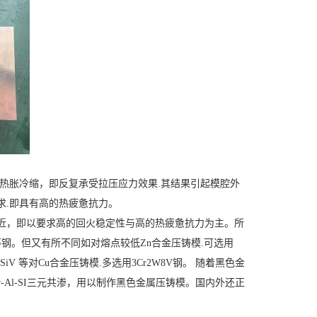
热胀冷缩，即反复承受拉压应力效果.其结果引起模腔外
求.即具有高的热疲惫抗力。
近，即以要求高的回火稳定性与高的热疲惫抗力为主。所
8V等钢。但又有所不同如对熔点较低Zn合金压铸模.可选用
5MoSiV 等对Cu合金压铸模.多选用3Cr2W8V钢。 随着黑色金
-Al-SI三元共渗，用以制作黑色金属压铸模。国内外还正