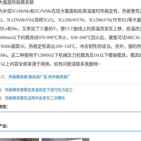
大截面热锻模具钢
为补偿5CrMnMo和5CrNiMo在较大截面和较高温度时热稳定性、热疲惫性及
r2)、5Cr2NiMoVSi(简称5Cr2)、3Cr2MoWVNi、3Cr2MoVNi(代号B
的Cr和Mo，又参加了少量的V，使CCT曲线上的高温改变区上移，低温
*500mm以下的模具经970-990℃淬火，650~680℃回火后，硬度可达HRC
CrNiMo钢高50，热稳定性高出100~150℃，冲击韧性则适当。另外，
rNiMo。这二种钢用于12000t以下机械压力机模具及16t以下模锻模具，模
<以上内容全部来源于网络，如有问题请联系我删除>
标签：
热锻模具钢
,
模具钢厂家
,
热作模具钢厂
篇：
热锻模具钢需在高温状态下进行压力加工
篇：
热锻模具钢在运用中会发生二次硬化
浏览：
产品：