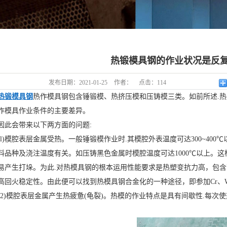
热锻模具钢的作业状况是反
发布日期：
2021-01-25
作者：
点击：
114
热锻模具钢
热作模具钢包含锤锻模、热挤压模和压铸模三类。如前所述.
作模具作业条件的主要差异。
因此会带来以下两方面的问题:
(l)模腔表层金属受热。一般锤锻模作业时.其模腔外表温度可达300~400℃
料品种及浇注温度有关。如压铸黑色金属时模腔温度可达1000℃以上。
易产生打垛。为此.对热模具钢的根本运用性能要求是热塑变抗力高，包
高回火稳定性。由此便可以找到热模具钢合金化的一种途径，即参加Cr、W
(2)模腔表层金属产生热疲惫(龟裂)。热模的作业特点是具有间歇性.每
。